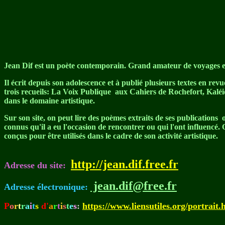
Jean Dif est un poète contemporain. Grand amateur de voyages et 
Il écrit depuis son adolescence et à publié plusieurs textes en rev
trois recueils: La Voix Publique aux Cahiers de Rochefort, Kaléid
dans le domaine artistique.
Sur son site, on peut lire des poèmes extraits de ses publications
connus qu'il a eu l'occasion de rencontrer ou qui l'ont influencé. O
conçus pour être utilisés dans le cadre de son activité artistique.
http://jean.dif.free.fr
Adresse du site:
jean.dif@free.fr
Adresse électronique:
P
o
r
t
r
a
i
t
s
d'
a
r
t
i
s
t
e
s
:
https://www.liensutiles.org/portrait.