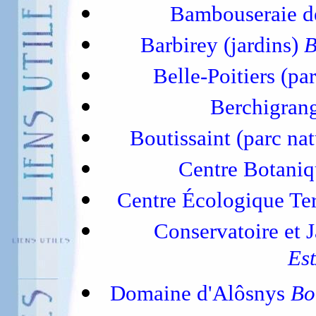
Bambouseraie de
Barbirey (jardins)
B
Belle-Poitiers (par
Berchigrang
Boutissaint (parc na
Centre Botaniq
Centre Écologique Te
Conservatoire et 
Es
Domaine d'Alôsnys
Bo