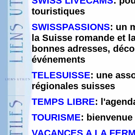
SWISS LIVECAMS
: po
touristiques
SWISSPASSIONS
: un 
la Suisse romande et l
bonnes adresses, découv
événements
TELESUISSE
: une asso
régionales suisses
TEMPS LIBRE
: l'agen
TOURISME
: bienvenue
VACANCES A LA FER