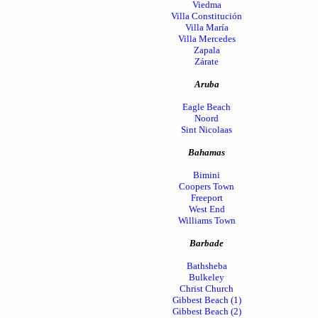
Viedma
Villa Constitución
Villa María
Villa Mercedes
Zapala
Zárate
Aruba
Eagle Beach
Noord
Sint Nicolaas
Bahamas
Bimini
Coopers Town
Freeport
West End
Williams Town
Barbade
Bathsheba
Bulkeley
Christ Church
Gibbest Beach (1)
Gibbest Beach (2)