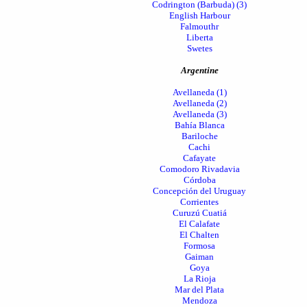
Codrington (Barbuda) (3)
English Harbour
Falmouthr
Liberta
Swetes
Argentine
Avellaneda (1)
Avellaneda (2)
Avellaneda (3)
Bahía Blanca
Bariloche
Cachi
Cafayate
Comodoro Rivadavia
Córdoba
Concepción del Uruguay
Corrientes
Curuzú Cuatiá
El Calafate
El Chalten
Formosa
Gaiman
Goya
La Rioja
Mar del Plata
Mendoza