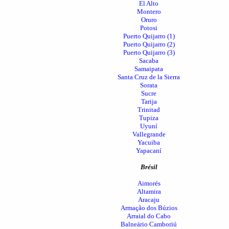
El Alto
Montero
Oruro
Potosi
Puerto Quijarro (1)
Puerto Quijarro (2)
Puerto Quijarro (3)
Sacaba
Samaipata
Santa Cruz de la Sierra
Sorata
Sucre
Tarija
Trinitad
Tupiza
Uyuní
Vallegrande
Yacuiba
Yapacaní
Brésil
Aimorés
Altamira
Aracaju
Armação dos Búzios
Arraial do Cabo
Balneário Camboriú