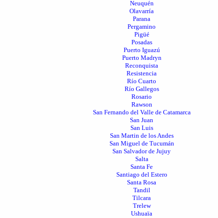
Neuquén
Olavarría
Parana
Pergamino
Pigüé
Posadas
Puerto Iguazú
Puerto Madryn
Reconquista
Resistencia
Río Cuarto
Río Gallegos
Rosario
Rawson
San Fernando del Valle de Catamarca
San Juan
San Luis
San Martin de los Andes
San Miguel de Tucumán
San Salvador de Jujuy
Salta
Santa Fe
Santiago del Estero
Santa Rosa
Tandil
Tilcara
Trelew
Ushuaïa