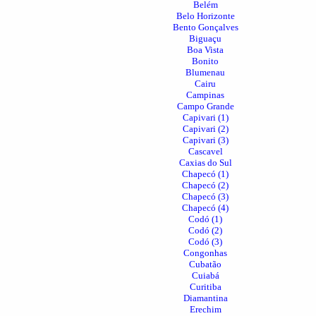
Belém
Belo Horizonte
Bento Gonçalves
Biguaçu
Boa Vista
Bonito
Blumenau
Cairu
Campinas
Campo Grande
Capivari (1)
Capivari (2)
Capivari (3)
Cascavel
Caxias do Sul
Chapecó (1)
Chapecó (2)
Chapecó (3)
Chapecó (4)
Codó (1)
Codó (2)
Codó (3)
Congonhas
Cubatão
Cuiabá
Curitiba
Diamantina
Erechim