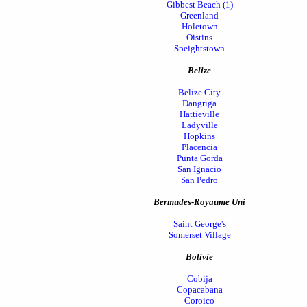
Gibbest Beach (1)
Greenland
Holetown
Oistins
Speightstown
Belize
Belize City
Dangriga
Hattieville
Ladyville
Hopkins
Placencia
Punta Gorda
San Ignacio
San Pedro
Bermudes-Royaume Uni
Saint George's
Somerset Village
Bolivie
Cobija
Copacabana
Coroico