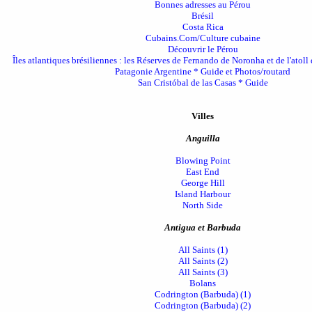
Bonnes adresses au Pérou
Brésil
Costa Rica
Cubains.Com/Culture cubaine
Découvrir le Pérou
Îles atlantiques brésiliennes : les Réserves de Fernando de Noronha et de l'at
Patagonie Argentine * Guide et Photos/routard
San Cristóbal de las Casas * Guide
Villes
Anguilla
Blowing Point
East End
George Hill
Island Harbour
North Side
Antigua et Barbuda
All Saints (1)
All Saints (2)
All Saints (3)
Bolans
Codrington (Barbuda) (1)
Codrington (Barbuda) (2)