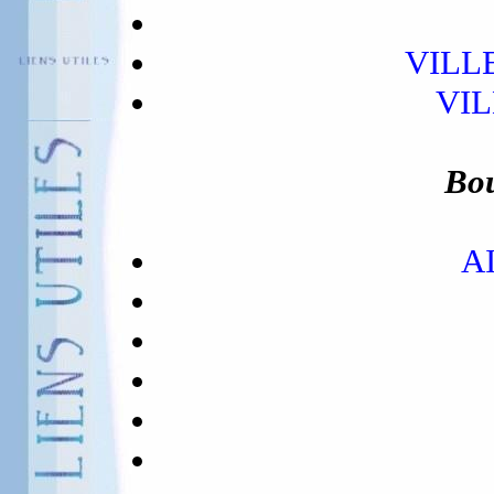
VILL
VI
Bou
A