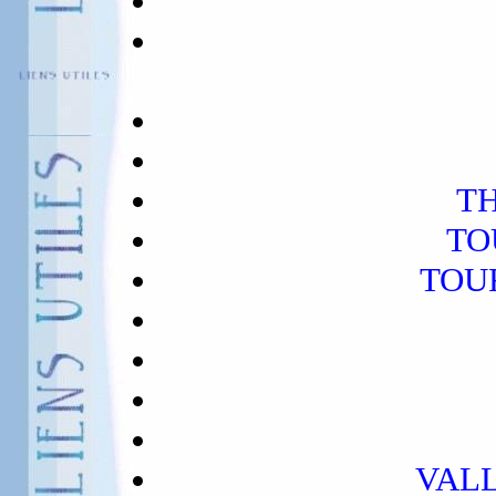
T
TO
TOU
VALL