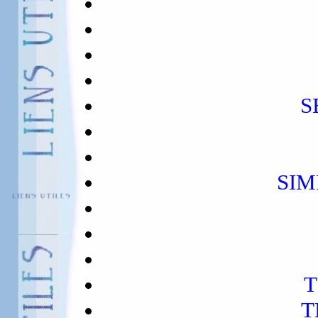
S
SIM
T
T