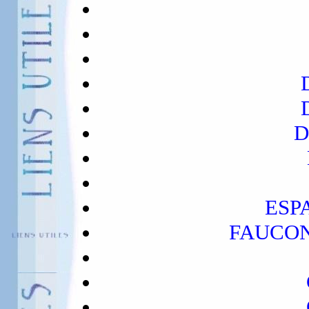
D
ESP
FAUCO