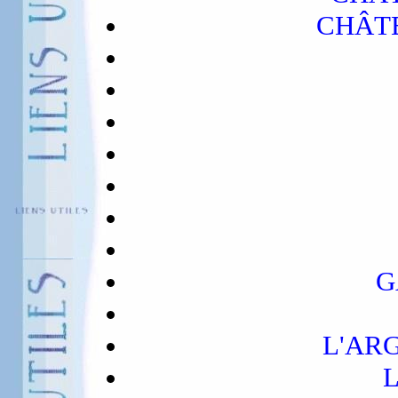
CHÂT
G
L'AR