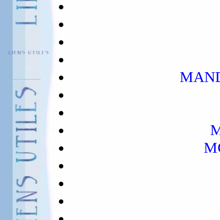
MAND
M
M