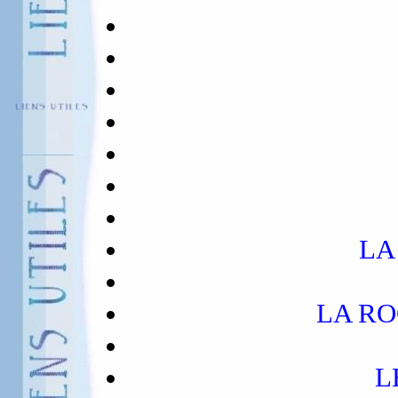
LA
LA RO
L