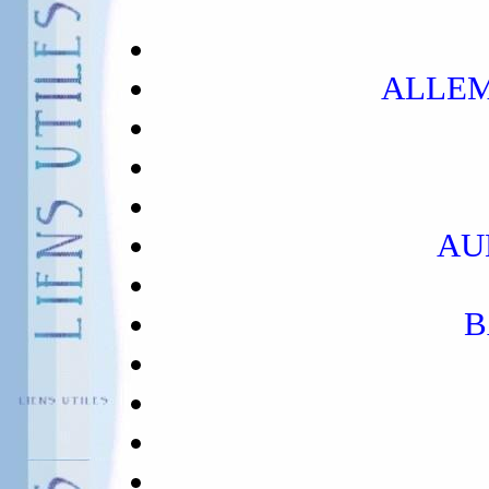
ALLE
AU
B