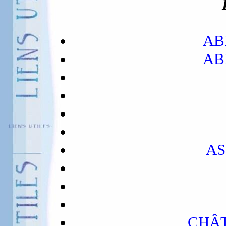
AB
AB
AS
CHÂT