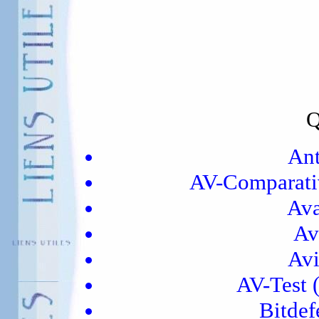
Q
Ant
AV-Comparative
Ava
Av
Avi
AV-Test (
Bitdef