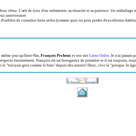
bleue vêtue. L'œil de lynx d'un webmestre, sa ténacité et sa patience. Un emballage
eux anniversaire.
ublier de consulter liens utiles (comme quoi on peut perdre d'excellentes habitudes)
e même jour qu'Inter-Nat,
François Pecheux
et son site
Liens Utiles
. Je n'ai jamais 
e respecte énormément. François est un besogneux de première et il est toujours, toujou
i le "tutoyais gros comme le bras" depuis des années! Donc, vive le "presque 3e âge" 