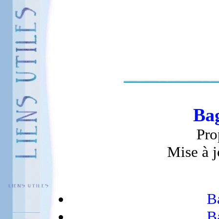
Bag
Pro
Mise à j
B
B