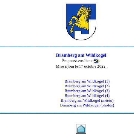
Bramberg am Wildkogel
Proposez vos liens
.
Mise à jour le 17 octobre 2022.
Bramberg am Wildkogel (1)
Bramberg am Wildkogel (2)
Bramberg am Wildkogel (3)
Bramberg am Wildkogel (4)
Bramberg am Wildkogel (météo)
Bramberg am Wildkogel (photos)