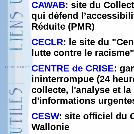
CAWAB
: site du Collec
qui défend l’accessibil
Réduite (PMR)
CECLR
: le site du "Ce
lutte contre le racisme
CENTRE de CRISE
: ga
ininterrompue (24 heure
collecte, l'analyse et la
d'informations urgent
CESW
: site officiel d
Wallonie