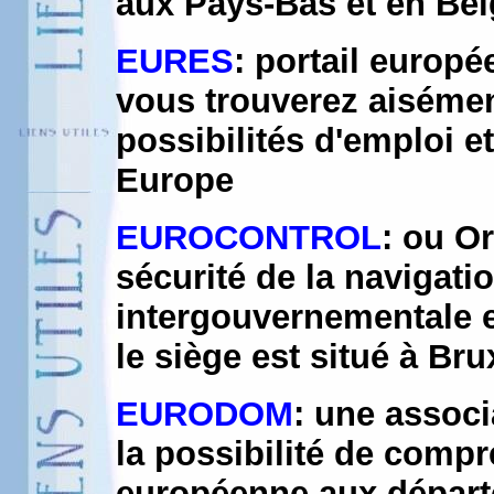
aux Pays-Bas et en Be
EURES
: portail europé
vous trouverez aisémen
possibilités d'emploi e
Europe
EUROCONTROL
: ou O
sécurité de la navigati
intergouvernementale 
le siège est situé à Bru
EURODOM
: une associ
la possibilité de compre
européenne aux départe