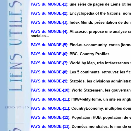
PAYS du MONDE-(1)
: une série de pages de Liens Util
PAYS du MONDE-(2)
: Encyclopedia of the Nations, nom
PAYS du MONDE-(3)
: Index Mundi, présentation de don
PAYS du MONDE-(4)
: Atlasocio, propose une analyse so
sociales...
PAYS du MONDE-(5)
: Find-our-community, cartes (form
PAYS du MONDE-(6)
: BBC, Country Profiles
PAYS du MONDE-(7)
: World by Map, très intéressantes 
PAYS du MONDE-(8)
: Les 5 continents, retrouvez les f
PAYS du MONDE-(9)
: Statoids, les divisions administr
PAYS du MONDE-(10)
: World Statesmen, les gouvernant
PAYS du MONDE-(11)
: IfItW4reMyHome, un site en angl
PAYS du MONDE-(11)
: CountryEconomy, multiples donn
PAYS du MONDE-(12)
: Population HUB, population de v
PAYS du MONDE-(13)
: Données mondiales, le monde en