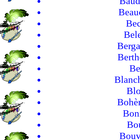
Baud
Beau
Bec
Bel
Berga
Berth
Be
Blanch
Blo
Bohèm
Bonn
Bou
Bouv