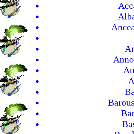
Acc
Alba
Ancea
An
Annoy
Au
A
Ba
Barous
Bar
Ba