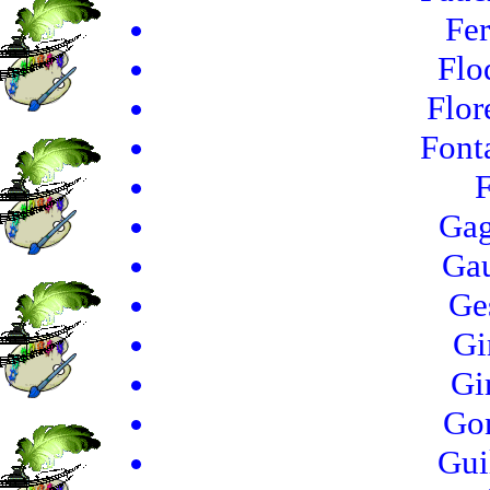
Fer
Flo
Flor
Font
F
Gag
Gau
Ge
Gi
Gi
Gon
Gui