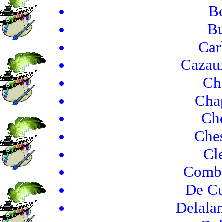
Bo
Bu
Car
Cazaux
Ch
Chap
Che
Ches
Cle
Combo
De Cu
Delala