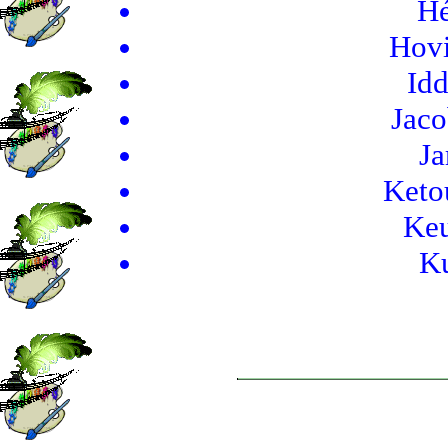
Hé
Hovi
Id
Jaco
Ja
Keto
Keu
Ku