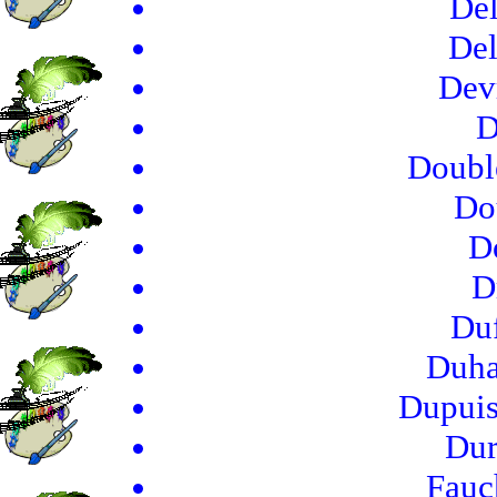
Del
Del
Devr
D
Doubl
Do
D
D
Duf
Duha
Dupuis
Dur
Fauc