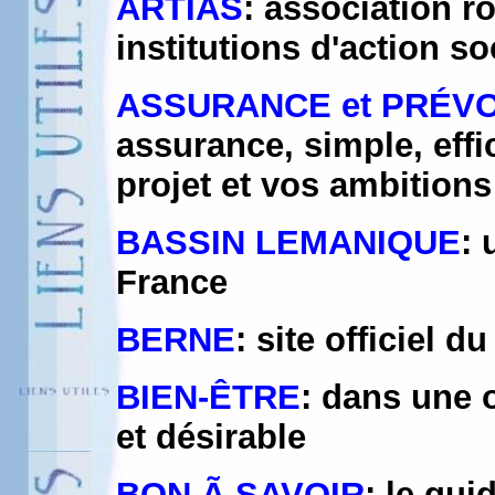
ARTIAS
: association r
institutions d'action so
ASSURANCE et PRÉV
assurance, simple, effi
projet et vos ambitions
BASSIN LEMANIQUE
: 
France
BERNE
: site officiel 
BIEN-ÊTRE
: dans une 
et désirable
BON Ã SAVOIR
: le gu