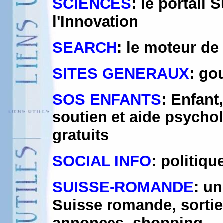
SCIENCES
: le portail
l'Innovation
SEARCH
: le moteur de
SITES GENERAUX
: go
SOS ENFANTS
: Enfant
soutien et aide psycho
gratuits
SOCIAL INFO
: politiqu
SUISSE-ROMANDE
: u
Suisse romande, sorties
annonces, shopping...