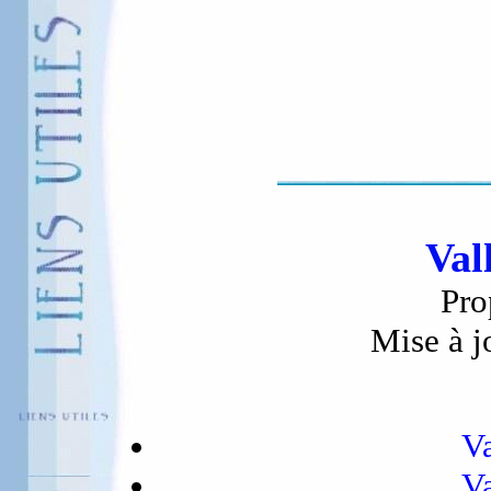
Val
Pro
Mise à j
Va
Va